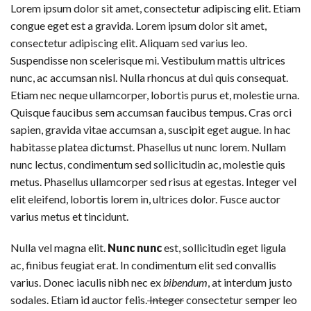
Lorem ipsum dolor sit amet, consectetur adipiscing elit. Etiam
congue eget est a gravida. Lorem ipsum dolor sit amet,
consectetur adipiscing elit. Aliquam sed varius leo.
Suspendisse non scelerisque mi. Vestibulum mattis ultrices
nunc, ac accumsan nisl. Nulla rhoncus at dui quis consequat.
Etiam nec neque ullamcorper, lobortis purus et, molestie urna.
Quisque faucibus sem accumsan faucibus tempus. Cras orci
sapien, gravida vitae accumsan a, suscipit eget augue. In hac
habitasse platea dictumst. Phasellus ut nunc lorem. Nullam
nunc lectus, condimentum sed sollicitudin ac, molestie quis
metus. Phasellus ullamcorper sed risus at egestas. Integer vel
elit eleifend, lobortis lorem in, ultrices dolor. Fusce auctor
varius metus et tincidunt.
Nulla vel magna elit.
Nunc nunc
est, sollicitudin eget ligula
ac, finibus feugiat erat. In condimentum elit sed convallis
varius. Donec iaculis nibh nec ex
bibendum
, at interdum justo
sodales. Etiam id auctor felis.
Integer
consectetur semper leo