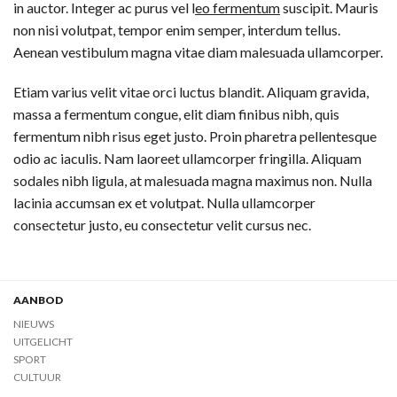
in auctor. Integer ac purus vel l
eo fermentum
suscipit. Mauris
non nisi volutpat, tempor enim semper, interdum tellus.
Aenean vestibulum magna vitae diam malesuada ullamcorper.
Etiam varius velit vitae orci luctus blandit. Aliquam gravida,
massa a fermentum congue, elit diam finibus nibh, quis
fermentum nibh risus eget justo. Proin pharetra pellentesque
odio ac iaculis. Nam laoreet ullamcorper fringilla. Aliquam
sodales nibh ligula, at malesuada magna maximus non. Nulla
lacinia accumsan ex et volutpat. Nulla ullamcorper
consectetur justo, eu consectetur velit cursus nec.
AANBOD
NIEUWS
UITGELICHT
SPORT
CULTUUR